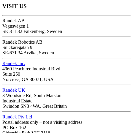
VISIT US
Randek AB
Vagnsvägen 1
SE-311 32 Falkenberg, Sweden
Randek Robotics AB
Snickaregatan 9
SE-671 34 Arvika, Sweden
Randek Inc.
4960 Peachtree Industrial Blvd
Suite 250
Norcross, GA 30071, USA
Randek UK
3 Woodside Rd, South Marston
Industrial Estate,
Swindon SN3 4WA, Great Britain
Randek Pty Ltd
Postal address only – not a visiting address
PO Box 162
Chirnside Park VIC 3116