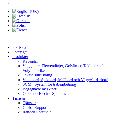
Startsida
Företaget
Produkter
Kapsågar
Vägglinjer, Elementlinjer, Golvlinjer, Taklinjer och
Volymfabriker
Takstolsutrustning
Vändbord, Spikbord, Mallbord och Väggvändarbord
SCM - System för träbearbetning
Begagnade maskiner
Colombo Electric Spindles
Tjänster
Tjänster
Global Support
Randek Förstudie