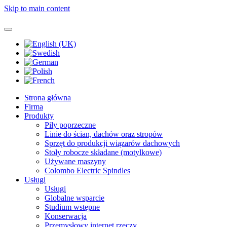
Skip to main content
Strona główna
Firma
Produkty
Piły poprzeczne
Linie do ścian, dachów oraz stropów
Sprzęt do produkcji wiązarów dachowych
Stoły robocze składane (motylkowe)
Używane maszyny
Colombo Electric Spindles
Usługi
Usługi
Globalne wsparcie
Studium wstępne
Konserwacja
Przemysłowy internet rzeczy