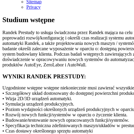
Sitemap
Privacy
Studium wstępne
Randek Prestudy to usługa świadczona przez Randek mająca na celu z
poprowadzi rozwój/konfigurację i określi czas realizacji systemu au
automatyki Randek, a także projektowania nowych maszyn / systemów
badanie określi zalecane wyposażenie w oparciu o: dostępną powier
system budowlany klienta. Podczas badań wstępnych zawierającyc
doświadczenie w opracowywaniu nowych systemów do automatyzacji pr
produktów AutoEye, ZeroLabor i AutoWall.
WYNIKI RANDEK PRESTUDY:
Uzgodnione wstępne wstępne niekoniecznie musi zawierać wszystkie 
• Szczegółowy układ dostosowany do dostępnej powierzchni produkcy
• Wizja 2D/3D urządzeń automatyki.
• Symulacja urządzeń produkcyjnych.
• Poziom wydajności określonych urządzeń produkcyjnych w oparciu
• Rozwój nowych funkcji/systemów w oparciu o życzenie klienta.
• Budowanie/testowanie nowych opracowanych funkcji/systemów.
• Specyfikacja techniczna zdefiniowanych maszyn/układów w prestu
• Czas dostawy określonego sprzętu automatyki