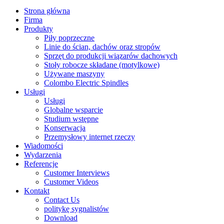
Strona główna
Firma
Produkty
Piły poprzeczne
Linie do ścian, dachów oraz stropów
Sprzęt do produkcji wiązarów dachowych
Stoły robocze składane (motylkowe)
Używane maszyny
Colombo Electric Spindles
Usługi
Usługi
Globalne wsparcie
Studium wstępne
Konserwacja
Przemysłowy internet rzeczy
Wiadomości
Wydarzenia
Referencje
Customer Interviews
Customer Videos
Kontakt
Contact Us
politykę sygnalistów
Download