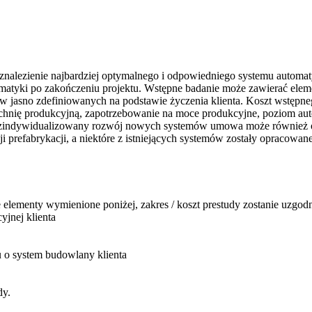
nalezienie najbardziej optymalnego i odpowiedniego systemu automaty
tomatyki po zakończeniu projektu. Wstępne badanie może zawierać elem
 jasno zdefiniowanych na podstawie życzenia klienta. Koszt wstępne
zchnię produkcyjną, zapotrzebowanie na moce produkcyjne, poziom auto
h zindywidualizowany rozwój nowych systemów umowa może również o
efabrykacji, a niektóre z istniejących systemów zostały opracowane
elementy wymienione poniżej, zakres / koszt prestudy zostanie uzgo
jnej klienta
 o system budowlany klienta
dy.