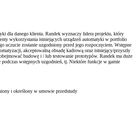
ki dla danego klienta. Randek wyznaczy lidera projektu, który
enty wykorzystania istniejących urządzeń automatyki w portfolio
go uczucie zostanie uzgodniony przed jego rozpoczęciem. Wstępne
matyzacji, akceptowalną obsadę kadrową oraz istniejący/przyszły
bejmować budowę i / lub testowanie prototypów. Randek ma duże
 podczas wstępnych uzgodnień, tj. Niektóre funkcje w gamie
dniony i określony w umowie przedstudy