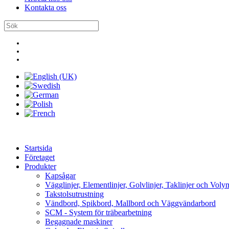
Kontakta oss
Startsida
Företaget
Produkter
Kapsågar
Vägglinjer, Elementlinjer, Golvlinjer, Taklinjer och Voly
Takstolsutrustning
Vändbord, Spikbord, Mallbord och Väggvändarbord
SCM - System för träbearbetning
Begagnade maskiner