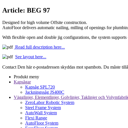
Article: BEG 97
Designed for high volume Offsite construction.
AutoFloor delivers automatic nailing, milling of openings for plumbing 
With flexible open and double jig configurations, the system supports
Read full description here...
See layout here...
Contact
Den här e-postadressen skyddas mot spambots. Du måste tillåta
Produkt meny
Kapsågar
Kapsåg SPL720
Jackningssåg JS400C
Vägglinjer, Elementlinjer, Golvlinjer, Taklinjer och Volymfabri
ZeroLabor Robotic System
Steel Frame System
AutoWall System
Flexi Range
AutoFloor System