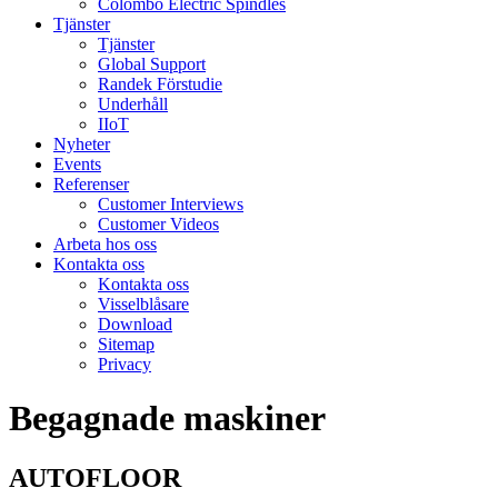
Colombo Electric Spindles
Tjänster
Tjänster
Global Support
Randek Förstudie
Underhåll
IIoT
Nyheter
Events
Referenser
Customer Interviews
Customer Videos
Arbeta hos oss
Kontakta oss
Kontakta oss
Visselblåsare
Download
Sitemap
Privacy
Begagnade maskiner
AUTOFLOOR