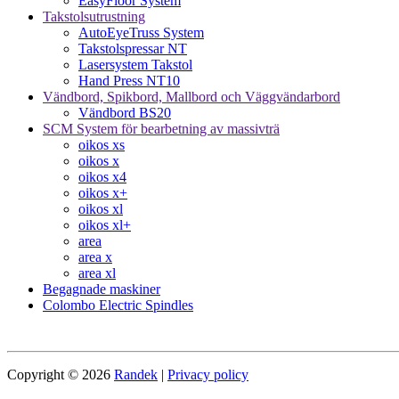
EasyFloor System
Takstolsutrustning
AutoEyeTruss System
Takstolspressar NT
Lasersystem Takstol
Hand Press NT10
Vändbord, Spikbord, Mallbord och Väggvändarbord
Vändbord BS20
SCM System för bearbetning av massivträ
oikos xs
oikos x
oikos x4
oikos x+
oikos xl
oikos xl+
area
area x
area xl
Begagnade maskiner
Colombo Electric Spindles
Copyright © 2026
Randek
|
Privacy policy