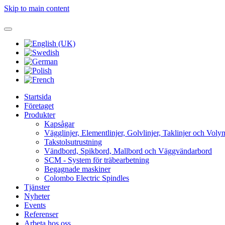
Skip to main content
Startsida
Företaget
Produkter
Kapsågar
Vägglinjer, Elementlinjer, Golvlinjer, Taklinjer och Voly
Takstolsutrustning
Vändbord, Spikbord, Mallbord och Väggvändarbord
SCM - System för träbearbetning
Begagnade maskiner
Colombo Electric Spindles
Tjänster
Nyheter
Events
Referenser
Arbeta hos oss