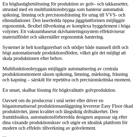
En höghastighetslösning för produktion av golv- och takkassetter,
utrustad med en multifunktionsbrygga som hanterar automatisk
spikning, limning och precisionsfräsning för urtag till VVS- och
elinstallationer. Den laserledda öppna jiggplattformen möjliggör
ergonomisk, flexibel tillverkning av komplexa byggelement i höga
volymer. Ett vakuumbaserat skivhanteringssystem effektiviserar
materialflödet och säkerställer ergonomisk hantering.
Systemet är helt konfigurerbart och stödjer både manuell drift och
högt automatiserade produktionsflöden, vilket gör det möjligt att
skala produktionen efter behov.
Multifunktionsbryggan möjliggör automatisering av centrala
produktionsmoment såsom spikning, limning, märkning, fräsning
och kapning – särskilt för repetitiva och precisionskritiska moment.
En smart, skalbar lösning för högkvalitativ golvproduktion.
Oavsett om du producerar i små serier eller driver en
högautomatiserad produktionsanläggning levererar Easy Floor ökad
produktivitet, jämn kvalitet och långsiktig driftsäkerhet. Den
framtidssäkra, automationsförberedda designen anpassar sig efter
dina växande produktionskrav och utgör en idealisk plattform för
modern och effektiv tillverkning av golvelement.