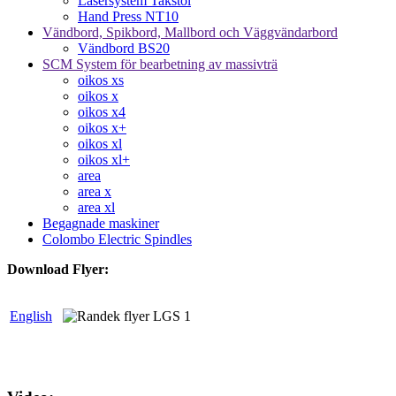
Lasersystem Takstol
Hand Press NT10
Vändbord, Spikbord, Mallbord och Väggvändarbord
Vändbord BS20
SCM System för bearbetning av massivträ
oikos xs
oikos x
oikos x4
oikos x+
oikos xl
oikos xl+
area
area x
area xl
Begagnade maskiner
Colombo Electric Spindles
Download Flyer:
English