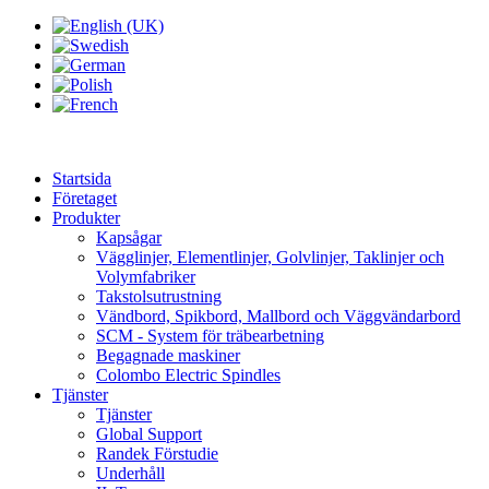
Startsida
Företaget
Produkter
Kapsågar
Vägglinjer, Elementlinjer, Golvlinjer, Taklinjer och
Volymfabriker
Takstolsutrustning
Vändbord, Spikbord, Mallbord och Väggvändarbord
SCM - System för träbearbetning
Begagnade maskiner
Colombo Electric Spindles
Tjänster
Tjänster
Global Support
Randek Förstudie
Underhåll