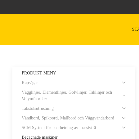
Skip to main content
ST
PRODUKT MENY
Kapsågar
Vägglinjer, Elementlinjer, Golvlinjer, Taklinjer och
Volymfabriker
Takstolsutrustning
Vändbord, Spikbord, Mallbord och Väggvändarbord
SCM System för bearbetning av massivträ
Begagnade maskiner