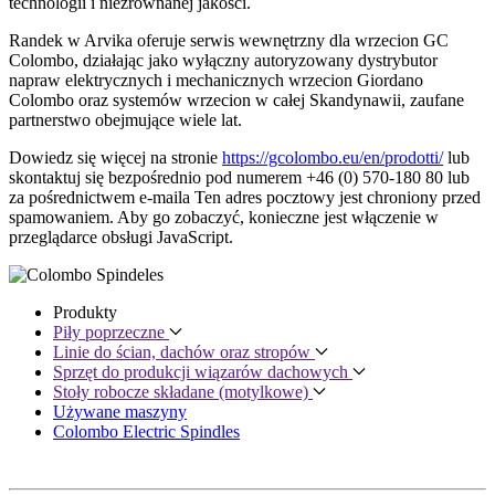
technologii i niezrównanej jakości.
Randek w Arvika oferuje serwis wewnętrzny dla wrzecion GC
Colombo, działając jako wyłączny autoryzowany dystrybutor
napraw elektrycznych i mechanicznych wrzecion Giordano
Colombo oraz systemów wrzecion w całej Skandynawii, zaufane
partnerstwo obejmujące wiele lat.
Dowiedz się więcej na stronie
https://gcolombo.eu/en/prodotti/
lub
skontaktuj się bezpośrednio pod numerem +46 (0) 570-180 80 lub
za pośrednictwem e-maila
Ten adres pocztowy jest chroniony przed
spamowaniem. Aby go zobaczyć, konieczne jest włączenie w
przeglądarce obsługi JavaScript.
Produkty
Piły poprzeczne
Linie do ścian, dachów oraz stropów
Sprzęt do produkcji wiązarów dachowych
Stoły robocze składane (motylkowe)
Używane maszyny
Colombo Electric Spindles