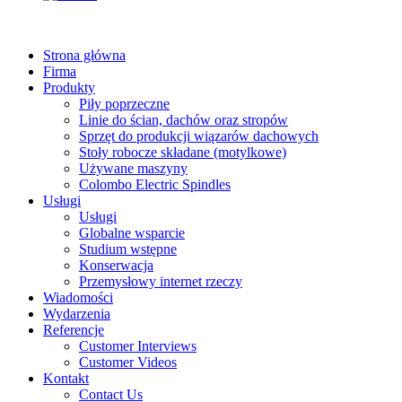
Strona główna
Firma
Produkty
Piły poprzeczne
Linie do ścian, dachów oraz stropów
Sprzęt do produkcji wiązarów dachowych
Stoły robocze składane (motylkowe)
Używane maszyny
Colombo Electric Spindles
Usługi
Usługi
Globalne wsparcie
Studium wstępne
Konserwacja
Przemysłowy internet rzeczy
Wiadomości
Wydarzenia
Referencje
Customer Interviews
Customer Videos
Kontakt
Contact Us