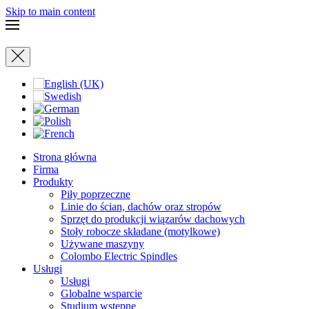
Skip to main content
Strona główna
Firma
Produkty
Piły poprzeczne
Linie do ścian, dachów oraz stropów
Sprzęt do produkcji wiązarów dachowych
Stoły robocze składane (motylkowe)
Używane maszyny
Colombo Electric Spindles
Usługi
Usługi
Globalne wsparcie
Studium wstępne