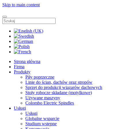
Skip to main content
Strona główna
Firma
Produkty
Piły poprzeczne
Linie do ścian, dachów oraz stropów
Sprzęt do produkcji wiązarów dachowych
Stoły robocze składane (motylkowe)
Używane maszyny
Colombo Electric Spindles
Usługi
Usługi
Globalne wsparcie
Studium wstępne
Konserwacja