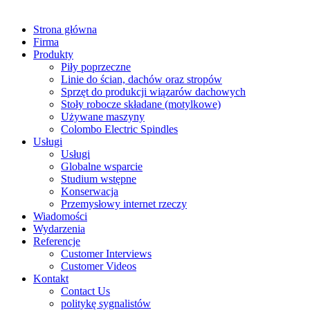
Strona główna
Firma
Produkty
Piły poprzeczne
Linie do ścian, dachów oraz stropów
Sprzęt do produkcji wiązarów dachowych
Stoły robocze składane (motylkowe)
Używane maszyny
Colombo Electric Spindles
Usługi
Usługi
Globalne wsparcie
Studium wstępne
Konserwacja
Przemysłowy internet rzeczy
Wiadomości
Wydarzenia
Referencje
Customer Interviews
Customer Videos
Kontakt
Contact Us
politykę sygnalistów