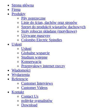
Strona główna
Firma
Produkty
Piły poprzeczne
Linie do ścian, dachów oraz stropów
Sprzęt do produkcji wiązarów dachowych
Stoły robocze składane (motylkowe)
Używane maszyny
Colombo Electric Spindles
Usługi
Usługi
Globalne wsparcie
Studium wstępne
Konserwacja
Przemysłowy internet rzeczy
Wiadomości
Wydarzenia
Referencje
Customer Interviews
Customer Videos
Kontakt
Contact Us
politykę sygnalistów
Download