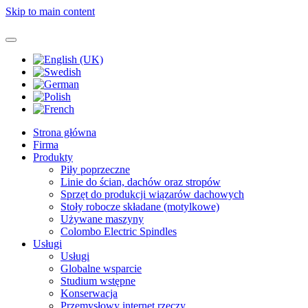
Skip to main content
Strona główna
Firma
Produkty
Piły poprzeczne
Linie do ścian, dachów oraz stropów
Sprzęt do produkcji wiązarów dachowych
Stoły robocze składane (motylkowe)
Używane maszyny
Colombo Electric Spindles
Usługi
Usługi
Globalne wsparcie
Studium wstępne
Konserwacja
Przemysłowy internet rzeczy