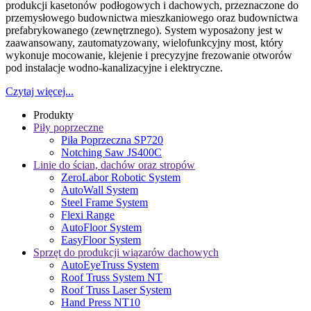
produkcji kasetonów podłogowych i dachowych, przeznaczone do
przemysłowego budownictwa mieszkaniowego oraz budownictwa
prefabrykowanego (zewnętrznego). System wyposażony jest w
zaawansowany, zautomatyzowany, wielofunkcyjny most, który
wykonuje mocowanie, klejenie i precyzyjne frezowanie otworów
pod instalacje wodno-kanalizacyjne i elektryczne.
Czytaj więcej...
Produkty
Piły poprzeczne
Piła Poprzeczna SP720
Notching Saw JS400C
Linie do ścian, dachów oraz stropów
ZeroLabor Robotic System
AutoWall System
Steel Frame System
Flexi Range
AutoFloor System
EasyFloor System
Sprzęt do produkcji wiązarów dachowych
AutoEyeTruss System
Roof Truss System NT
Roof Truss Laser System
Hand Press NT10