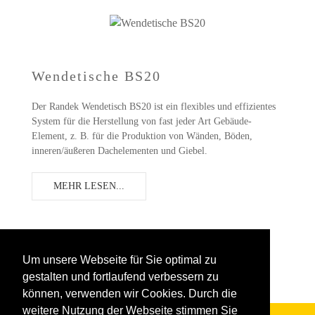
Wendetische BS20
Der Randek Wendetisch BS20 ist ein flexibles und effizientes
System für die Herstellung von fast jeder Art Gebäude-
Element, z. B. für die Produktion von Wänden, Böden,
inneren/äußeren Dachelementen und Giebel.
MEHR LESEN...
KUNDEREFERENZEN
Um unsere Webseite für Sie optimal zu
gestalten und fortlaufend verbessern zu
können, verwenden wir Cookies. Durch die
weitere Nutzung der Webseite stimmen Sie