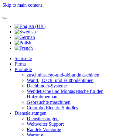
Skip to main content
Startseite
Firma
Produkte
zuschnittsaege-und-abbundmaschinen
Wand-, Dach- und Fußbodenlinien
Dachbinder-Systeme
Wendetische und Montagetische für den
Holzrahmenbau
Gebrauchte maschinen
Colombo Electric Spindles
Dienstleistungen
Dienstleistungen
Weltweiter Support
Randek Vorstudie
Wartung