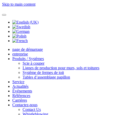
Skip to main content
page de démarrage
entreprise
Produits / Systèmes
Scie à couper
Lignes de production pour murs, sols et toitures
Système de fermes de toit
Tables d’assemblage papillon
Service
Actualités
Événements
Références
Carrières
Contactez-nous
Contact Us
Whistleblowing