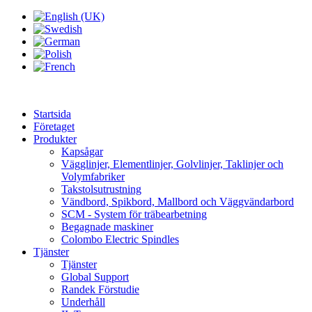
Startsida
Företaget
Produkter
Kapsågar
Vägglinjer, Elementlinjer, Golvlinjer, Taklinjer och
Volymfabriker
Takstolsutrustning
Vändbord, Spikbord, Mallbord och Väggvändarbord
SCM - System för träbearbetning
Begagnade maskiner
Colombo Electric Spindles
Tjänster
Tjänster
Global Support
Randek Förstudie
Underhåll