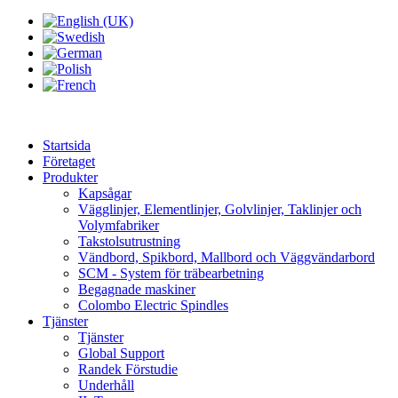
Startsida
Företaget
Produkter
Kapsågar
Vägglinjer, Elementlinjer, Golvlinjer, Taklinjer och
Volymfabriker
Takstolsutrustning
Vändbord, Spikbord, Mallbord och Väggvändarbord
SCM - System för träbearbetning
Begagnade maskiner
Colombo Electric Spindles
Tjänster
Tjänster
Global Support
Randek Förstudie
Underhåll