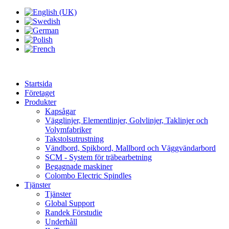
Startsida
Företaget
Produkter
Kapsågar
Vägglinjer, Elementlinjer, Golvlinjer, Taklinjer och
Volymfabriker
Takstolsutrustning
Vändbord, Spikbord, Mallbord och Väggvändarbord
SCM - System för träbearbetning
Begagnade maskiner
Colombo Electric Spindles
Tjänster
Tjänster
Global Support
Randek Förstudie
Underhåll