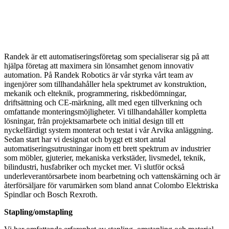
Randek är ett automatiseringsföretag som specialiserar sig på att
hjälpa företag att maximera sin lönsamhet genom innovativ
automation. På Randek Robotics är vår styrka vårt team av
ingenjörer som tillhandahåller hela spektrumet av konstruktion,
mekanik och elteknik, programmering, riskbedömningar,
driftsättning och CE-märkning, allt med egen tillverkning och
omfattande monteringsmöjligheter. Vi tillhandahåller kompletta
lösningar, från projektsamarbete och initial design till ett
nyckelfärdigt system monterat och testat i vår Arvika anläggning.
Sedan start har vi designat och byggt ett stort antal
automatiseringsutrustningar inom ett brett spektrum av industrier
som möbler, gjuterier, mekaniska verkstäder, livsmedel, teknik,
bilindustri, husfabriker och mycket mer. Vi slutför också
underleverantörsarbete inom bearbetning och vattenskärning och är
återförsäljare för varumärken som bland annat Colombo Elektriska
Spindlar och Bosch Rexroth.
Stapling/omstapling