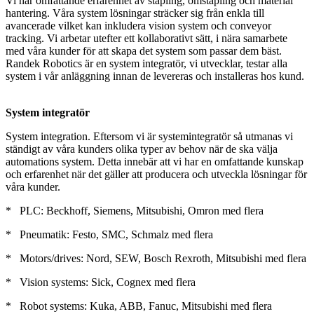
Vi har omfattande erfarenhet av stapling, omstapling och material
hantering. Våra system lösningar sträcker sig från enkla till
avancerade vilket kan inkludera vision system och conveyor
tracking. Vi arbetar utefter ett kollaborativt sätt, i nära samarbete
med våra kunder för att skapa det system som passar dem bäst.
Randek Robotics är en system integratör, vi utvecklar, testar alla
system i vår anläggning innan de levereras och installeras hos kund.
System integratör
System integration. Eftersom vi är systemintegratör så utmanas vi
ständigt av våra kunders olika typer av behov när de ska välja
automations system. Detta innebär att vi har en omfattande kunskap
och erfarenhet när det gäller att producera och utveckla lösningar för
våra kunder.
* PLC: Beckhoff, Siemens, Mitsubishi, Omron med flera
* Pneumatik: Festo, SMC, Schmalz med flera
* Motors/drives: Nord, SEW, Bosch Rexroth, Mitsubishi med flera
* Vision systems: Sick, Cognex med flera
* Robot systems: Kuka, ABB, Fanuc, Mitsubishi med flera