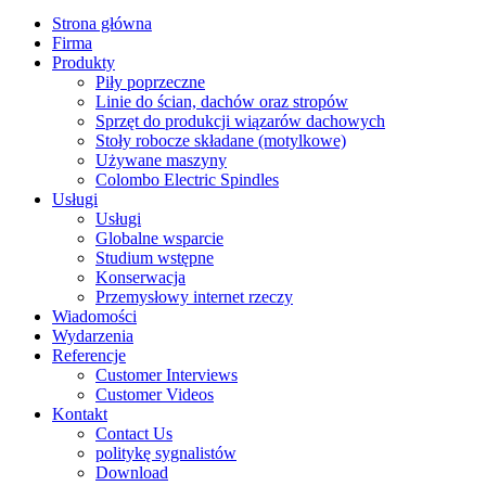
Strona główna
Firma
Produkty
Piły poprzeczne
Linie do ścian, dachów oraz stropów
Sprzęt do produkcji wiązarów dachowych
Stoły robocze składane (motylkowe)
Używane maszyny
Colombo Electric Spindles
Usługi
Usługi
Globalne wsparcie
Studium wstępne
Konserwacja
Przemysłowy internet rzeczy
Wiadomości
Wydarzenia
Referencje
Customer Interviews
Customer Videos
Kontakt
Contact Us
politykę sygnalistów
Download