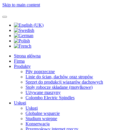
Skip to main content
Strona główna
Firma
Produkty
Piły poprzeczne
Linie do ścian, dachów oraz stropów
Sprzęt do produkcji wiązarów dachowych
Stoły robocze składane (motylkowe)
Używane maszyny
Colombo Electric Spindles
Usługi
Usługi
Globalne wsparcie
Studium wstępne
Konserwacja
Przemysłowy internet rzeczy