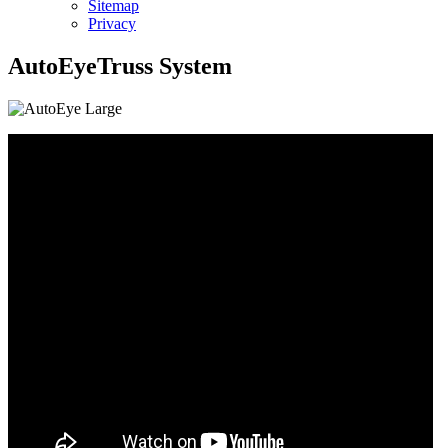
Sitemap
Privacy
AutoEyeTruss System