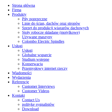
Strona główna
Firma
Produkty
Piły poprzeczne
Linie do ścian, dachów oraz stropów
Sprzęt do produkcji wiązarów dachowych
Stoły robocze składane (motylkowe)
Używane maszyny
Colombo Electric Spindles
Usługi
Usługi
Globalne wsparcie
Studium wstępne
Konserwacja
Przemysłowy internet rzeczy
Wiadomości
Wydarzenia
Referencje
Customer Interviews
Customer Videos
Kontakt
Contact Us
politykę sygnalistów
Download