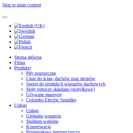
Skip to main content
Strona główna
Firma
Produkty
Piły poprzeczne
Linie do ścian, dachów oraz stropów
Sprzęt do produkcji wiązarów dachowych
Stoły robocze składane (motylkowe)
Używane maszyny
Colombo Electric Spindles
Usługi
Usługi
Globalne wsparcie
Studium wstępne
Konserwacja
Przemysłowy internet rzeczy