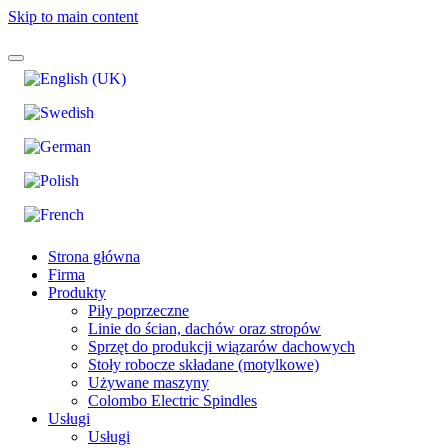
Skip to main content
Strona główna
Firma
Produkty
Piły poprzeczne
Linie do ścian, dachów oraz stropów
Sprzęt do produkcji wiązarów dachowych
Stoły robocze składane (motylkowe)
Używane maszyny
Colombo Electric Spindles
Usługi
Usługi