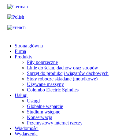
Strona główna
Firma
Produkty
Piły poprzeczne
Linie do ścian, dachów oraz stropów
Sprzęt do produkcji wiązarów dachowych
Stoły robocze składane (motylkowe)
Używane maszyny
Colombo Electric Spindles
Usługi
Usługi
Globalne wsparcie
Studium wstępne
Konserwacja
Przemysłowy internet rzeczy
Wiadomości
Wydarzenia