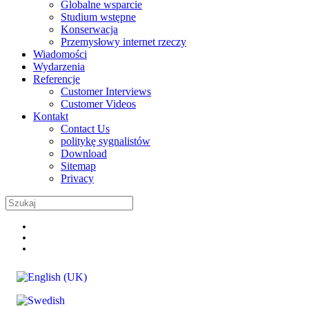
Globalne wsparcie
Studium wstępne
Konserwacja
Przemysłowy internet rzeczy
Wiadomości
Wydarzenia
Referencje
Customer Interviews
Customer Videos
Kontakt
Contact Us
politykę sygnalistów
Download
Sitemap
Privacy