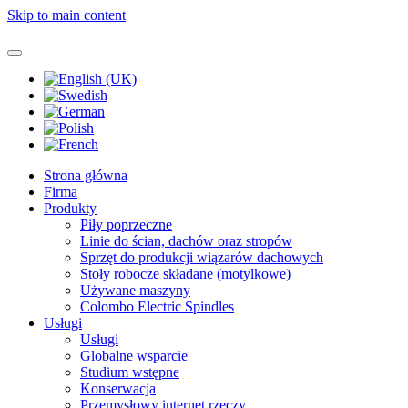
Skip to main content
Strona główna
Firma
Produkty
Piły poprzeczne
Linie do ścian, dachów oraz stropów
Sprzęt do produkcji wiązarów dachowych
Stoły robocze składane (motylkowe)
Używane maszyny
Colombo Electric Spindles
Usługi
Usługi
Globalne wsparcie
Studium wstępne
Konserwacja
Przemysłowy internet rzeczy