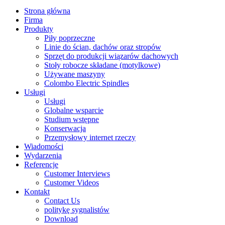
Strona główna
Firma
Produkty
Piły poprzeczne
Linie do ścian, dachów oraz stropów
Sprzęt do produkcji wiązarów dachowych
Stoły robocze składane (motylkowe)
Używane maszyny
Colombo Electric Spindles
Usługi
Usługi
Globalne wsparcie
Studium wstępne
Konserwacja
Przemysłowy internet rzeczy
Wiadomości
Wydarzenia
Referencje
Customer Interviews
Customer Videos
Kontakt
Contact Us
politykę sygnalistów
Download