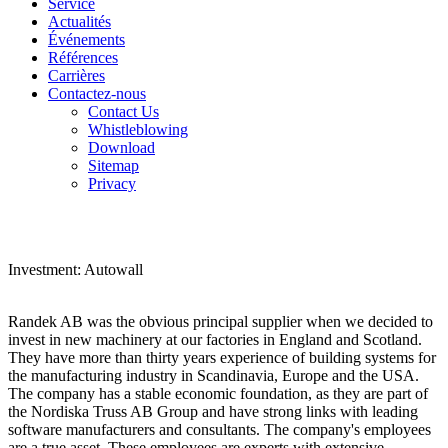
Service
Actualités
Événements
Références
Carrières
Contactez-nous
Contact Us
Whistleblowing
Download
Sitemap
Privacy
Investment: Autowall
Randek AB was the obvious principal supplier when we decided to
invest in new machinery at our factories in England and Scotland.
They have more than thirty years experience of building systems for
the manufacturing industry in Scandinavia, Europe and the USA.
The company has a stable economic foundation, as they are part of
the Nordiska Truss AB Group and have strong links with leading
software manufacturers and consultants. The company's employees
are a true asset. These employees are experts with extensive