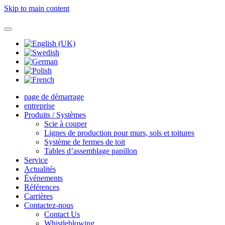
Skip to main content
page de démarrage
entreprise
Produits / Systèmes
Scie à couper
Lignes de production pour murs, sols et toitures
Système de fermes de toit
Tables d’assemblage papillon
Service
Actualités
Événements
Références
Carrières
Contactez-nous
Contact Us
Whistleblowing