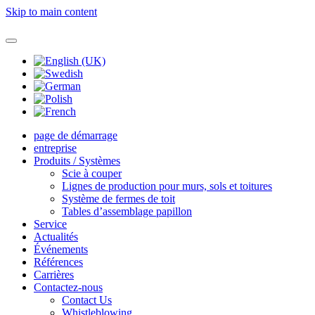
Skip to main content
page de démarrage
entreprise
Produits / Systèmes
Scie à couper
Lignes de production pour murs, sols et toitures
Système de fermes de toit
Tables d’assemblage papillon
Service
Actualités
Événements
Références
Carrières
Contactez-nous
Contact Us
Whistleblowing