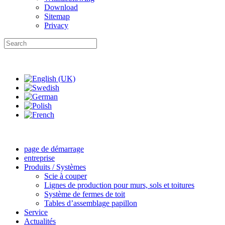
Download
Sitemap
Privacy
page de démarrage
entreprise
Produits / Systèmes
Scie à couper
Lignes de production pour murs, sols et toitures
Système de fermes de toit
Tables d’assemblage papillon
Service
Actualités