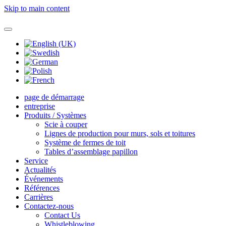
Skip to main content
page de démarrage
entreprise
Produits / Systèmes
Scie à couper
Lignes de production pour murs, sols et toitures
Système de fermes de toit
Tables d’assemblage papillon
Service
Actualités
Événements
Références
Carrières
Contactez-nous
Contact Us
Whistleblowing