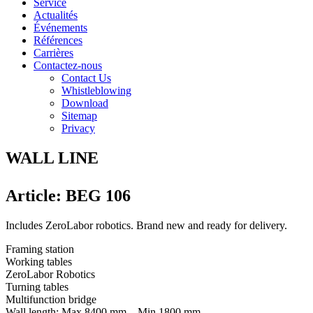
Service
Actualités
Événements
Références
Carrières
Contactez-nous
Contact Us
Whistleblowing
Download
Sitemap
Privacy
WALL LINE
Article: BEG 106
Includes ZeroLabor robotics. Brand new and ready for delivery.
Framing station
Working tables
ZeroLabor Robotics
Turning tables
Multifunction bridge
Wall length: Max 8400 mm – Min 1800 mm