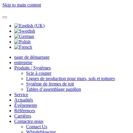
Skip to main content
page de démarrage
entreprise
Produits / Systèmes
Scie à couper
Lignes de production pour murs, sols et toitures
Système de fermes de toit
Tables d’assemblage papillon
Service
Actualités
Événements
Références
Carrières
Contactez-nous
Contact Us
Whistleblowing