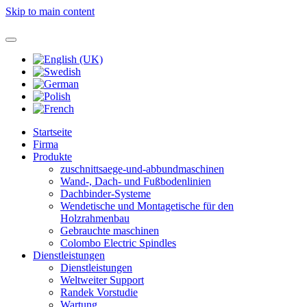
Skip to main content
Startseite
Firma
Produkte
zuschnittsaege-und-abbundmaschinen
Wand-, Dach- und Fußbodenlinien
Dachbinder-Systeme
Wendetische und Montagetische für den
Holzrahmenbau
Gebrauchte maschinen
Colombo Electric Spindles
Dienstleistungen
Dienstleistungen
Weltweiter Support
Randek Vorstudie
Wartung