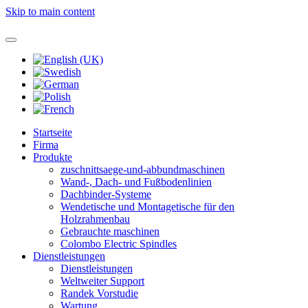
Skip to main content
Startseite
Firma
Produkte
zuschnittsaege-und-abbundmaschinen
Wand-, Dach- und Fußbodenlinien
Dachbinder-Systeme
Wendetische und Montagetische für den
Holzrahmenbau
Gebrauchte maschinen
Colombo Electric Spindles
Dienstleistungen
Dienstleistungen
Weltweiter Support
Randek Vorstudie
Wartung